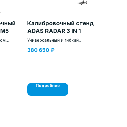
очный
Калибровочный стенд
BM5
ADAS RADAR 3 IN 1
том
Универсальный и гибкий
 груза
инструмент калибровки
380 650
₽
Подробнее