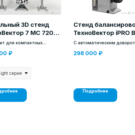
льный 3D стенд
Стенд балансиров
оВектор 7 МС 7202
ТехноВектор iPRO 
ит для компактных
С автоматическим доворо
ений
колеса до места установки
000
₽
298 000
₽
Light серия
дробнее
Подробнее