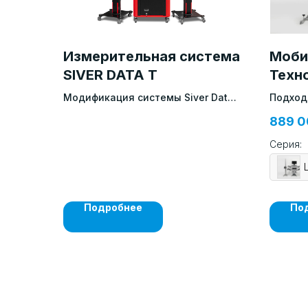
Измерительная система
Моби
SIVER DATA T
Техн
МС
Модификация сиcтемы Siver Data,
Подход
созданная специально для
помещ
889 
контроля геометрии
коммерческого автотранспорта
Серия:
Подробнее
По