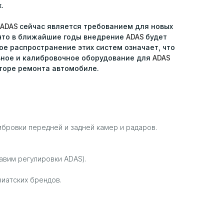
.
ADAS
сейчас является требованием для новых
 что в ближайшие годы внедрение
ADAS
будет
ое распространение этих систем означает, что
ьное и калибровочное оборудование для
ADAS
торе ремонта автомобиле.
ибровки передней и задней камер и радаров.
авим регулировки ADAS).
иатских брендов.