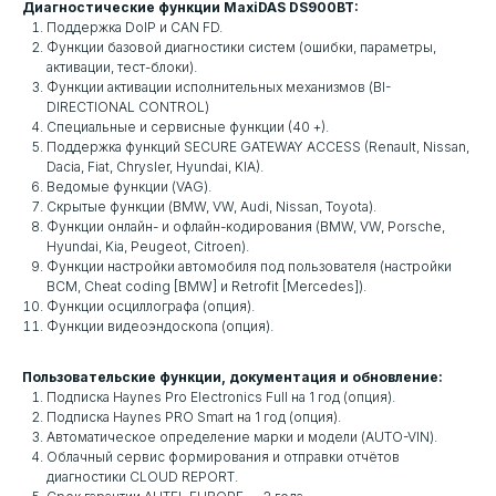
Диагностические функции MaxiDAS DS900BT:
Поддержка DoIP и CAN FD.
Функции базовой диагностики систем (ошибки, параметры,
активации, тест-блоки).
Функции активации исполнительных механизмов (BI-
DIRECTIONAL CONTROL)
Специальные и сервисные функции (40 +).
Поддержка функций SECURE GATEWAY ACCESS (Renault, Nissan,
Dacia, Fiat, Chrysler, Hyundai, KIA).
Ведомые функции (VAG).
Скрытые функции (BMW, VW, Audi, Nissan, Toyota).
Функции онлайн- и офлайн-кодирования (BMW, VW, Porsche,
Hyundai, Kia, Peugeot, Citroen).
Функции настройки автомобиля под пользователя (настройки
BCM, Cheat coding [BMW] и Retrofit [Mercedes]).
Функции осциллографа (опция).
Функции видеоэндоскопа (опция).
Пользовательские функции, документация и обновление:
Подписка Haynes Pro Electronics Full на 1 год (опция).
Подписка Haynes PRO Smart на 1 год (опция).
Автоматическое определение марки и модели (AUTO-VIN).
Облачный сервис формирования и отправки отчётов
диагностики CLOUD REPORT.