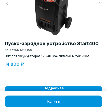
Пуско-зарядное устройство Start400
Ш
M
SKU:
WDK-Start400
ет
ПЗУ для аккумуляторов 12/24В. Максимальный ток 290А.
Хр
сл
14 800
₽
3
Подробнее
Купить