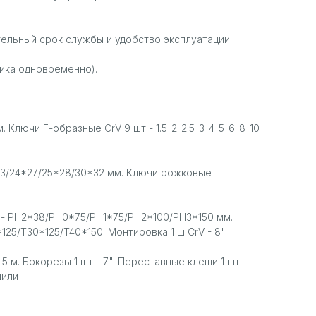
льный срок службы и удобство эксплуатации.
ика одновременно).
м. Ключи Г-образные CrV 9 шт - 1.5-2-2.5-3-4-5-6-8-10
1*23/24*27/25*28/30*32 мм. Ключи рожковые
т - PH2*38/PH0*75/PH1*75/PH2*100/PH3*150 мм.
25/T30*125/T40*150. Монтировка 1 ш CrV - 8".
 5 м. Бокорезы 1 шт - 7". Переставные клещи 1 шт -
цили