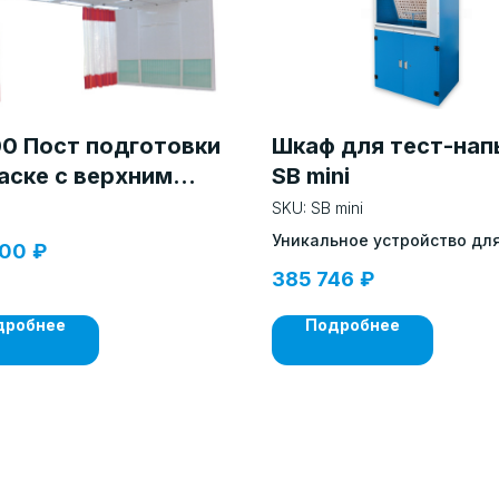
00 Пост подготовки
Шкаф для тест-на
аске с верхним
SB mini
умом
SKU:
SB mini
Уникальное устройство дл
000
₽
окраски небольших детале
385 746
₽
дробнее
Подробнее