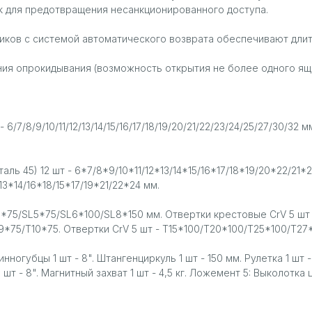
k для предотвращения несанкционированного доступа.
ов с системой автоматического возврата обеспечивают длите
ия опрокидывания (возможность открытия не более одного ящ
/7/8/9/10/11/12/13/14/15/16/17/18/19/20/21/22/23/24/25/27/30/32 м
ль 45) 12 шт - 6*7/8*9/10*11/12*13/14*15/16*17/18*19/20*22/2
13*14/16*18/15*17/19*21/22*24 мм.
3*75/SL5*75/SL6*100/SL8*150 мм. Отвертки крестовые CrV 5 ш
*75/T10*75. Отвертки CrV 5 шт - T15*100/T20*100/T25*100/T27*1
ногубцы 1 шт - 8". Штангенциркуль 1 шт - 150 мм. Рулетка 1 шт -
шт - 8". Магнитный захват 1 шт - 4,5 кг. Ложемент 5: Выколотка 