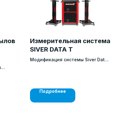
пылов
Измерительная система
SIVER DATA T
Модификация сиcтемы Siver Data,
созданная специально для
я
контроля геометрии
й
коммерческого автотранспорта
Подробнее