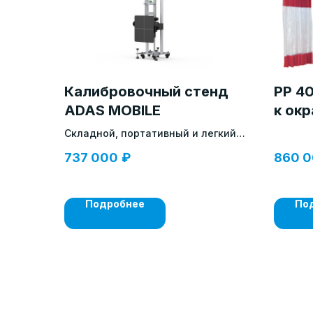
Калибровочный стенд
PP 4
ADAS MOBILE
к окр
плен
Складной, портативный и легкий
стенд для калибровки систем
737 000
₽
860 
ADAS
Подробнее
По