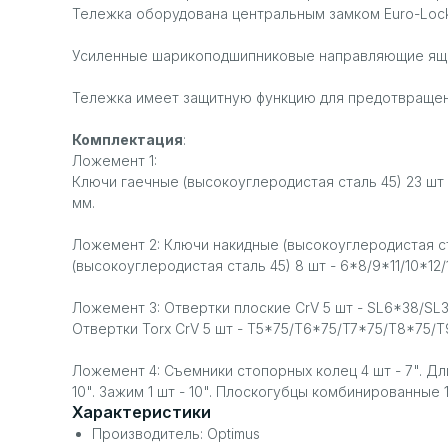
Тележка оборудована центральным замком Euro-Loc
Усиленные шарикоподшипниковые направляющие ящик
Тележка имеет защитную функцию для предотвращен
Комплектация
:
Ложемент 1:
Ключи гаечные (высокоуглеродистая сталь 45) 23 шт - 6
мм.
Ложемент 2: Ключи накидные (высокоуглеродистая ста
(высокоуглеродистая сталь 45) 8 шт - 6*8/9*11/10*12/
Ложемент 3: Отвертки плоские CrV 5 шт - SL6*38/SL
Отвертки Torx CrV 5 шт - T5*75/T6*75/T7*75/T8*75/T9
Ложемент 4: Съемники стопорных колец 4 шт - 7". Длин
10". Зажим 1 шт - 10". Плоскогубцы комбинированные 1 
Характеристики
Производитель: Optimus